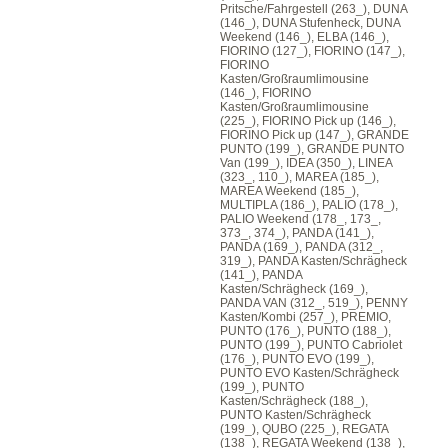
Pritsche/Fahrgestell (263_), DUNA
(146_), DUNA Stufenheck, DUNA
Weekend (146_), ELBA (146_),
FIORINO (127_), FIORINO (147_),
FIORINO
Kasten/Großraumlimousine
(146_), FIORINO
Kasten/Großraumlimousine
(225_), FIORINO Pick up (146_),
FIORINO Pick up (147_), GRANDE
PUNTO (199_), GRANDE PUNTO
Van (199_), IDEA (350_), LINEA
(323_, 110_), MAREA (185_),
MAREA Weekend (185_),
MULTIPLA (186_), PALIO (178_),
PALIO Weekend (178_, 173_,
373_, 374_), PANDA (141_),
PANDA (169_), PANDA (312_,
319_), PANDA Kasten/Schrägheck
(141_), PANDA
Kasten/Schrägheck (169_),
PANDA VAN (312_, 519_), PENNY
Kasten/Kombi (257_), PREMIO,
PUNTO (176_), PUNTO (188_),
PUNTO (199_), PUNTO Cabriolet
(176_), PUNTO EVO (199_),
PUNTO EVO Kasten/Schrägheck
(199_), PUNTO
Kasten/Schrägheck (188_),
PUNTO Kasten/Schrägheck
(199_), QUBO (225_), REGATA
(138_), REGATA Weekend (138_),