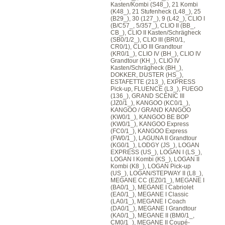
Kasten/Kombi (S48_), 21 Kombi
(K48_), 21 Stufenheck (L48_), 25
(B29_), 30 (127_), 9 (L42_), CLIO I
(B/C57_, 5/357_), CLIO II (BB_,
CB_), CLIO II Kasten/Schrägheck
(SB0/1/2_), CLIO III (BR0/1,
CR0/1), CLIO III Grandtour
(KR0/1_), CLIO IV (BH_), CLIO IV
Grandtour (KH_), CLIO IV
Kasten/Schrägheck (BH_),
DOKKER, DUSTER (HS_),
ESTAFETTE (213_), EXPRESS
Pick-up, FLUENCE (L3_), FUEGO
(136_), GRAND SCÉNIC III
(JZ0/1_), KANGOO (KC0/1_),
KANGOO / GRAND KANGOO
(KW0/1_), KANGOO BE BOP
(KW0/1_), KANGOO Express
(FC0/1_), KANGOO Express
(FW0/1_), LAGUNA II Grandtour
(KG0/1_), LODGY (JS_), LOGAN
EXPRESS (US_), LOGAN I (LS_),
LOGAN I Kombi (KS_), LOGAN II
Kombi (K8_), LOGAN Pick-up
(US_), LOGAN/STEPWAY II (L8_),
MEGANE CC (EZ0/1_), MEGANE I
(BA0/1_), MEGANE I Cabriolet
(EA0/1_), MEGANE I Classic
(LA0/1_), MEGANE I Coach
(DA0/1_), MEGANE I Grandtour
(KA0/1_), MEGANE II (BM0/1_,
CM0/1_), MEGANE II Coupé-