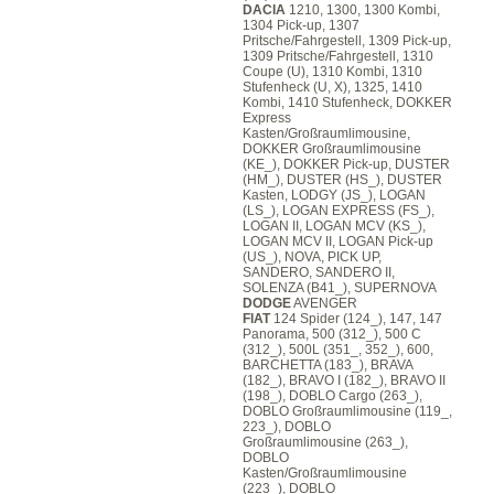
DACIA
1210, 1300, 1300 Kombi,
1304 Pick-up, 1307
Pritsche/Fahrgestell, 1309 Pick-up,
1309 Pritsche/Fahrgestell, 1310
Coupe (U), 1310 Kombi, 1310
Stufenheck (U, X), 1325, 1410
Kombi, 1410 Stufenheck, DOKKER
Express
Kasten/Großraumlimousine,
DOKKER Großraumlimousine
(KE_), DOKKER Pick-up, DUSTER
(HM_), DUSTER (HS_), DUSTER
Kasten, LODGY (JS_), LOGAN
(LS_), LOGAN EXPRESS (FS_),
LOGAN II, LOGAN MCV (KS_),
LOGAN MCV II, LOGAN Pick-up
(US_), NOVA, PICK UP,
SANDERO, SANDERO II,
SOLENZA (B41_), SUPERNOVA
DODGE
AVENGER
FIAT
124 Spider (124_), 147, 147
Panorama, 500 (312_), 500 C
(312_), 500L (351_, 352_), 600,
BARCHETTA (183_), BRAVA
(182_), BRAVO I (182_), BRAVO II
(198_), DOBLO Cargo (263_),
DOBLO Großraumlimousine (119_,
223_), DOBLO
Großraumlimousine (263_),
DOBLO
Kasten/Großraumlimousine
(223_), DOBLO