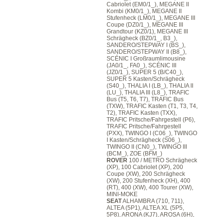
Cabriolet (EM0/1_), MEGANE II
Kombi (KM0/1_), MEGANE II
Stufenheck (LM0/1_), MEGANE III
Coupe (DZ0/1_), MEGANE III
Grandtour (KZ0/1), MEGANE III
Schrägheck (BZ0/1_, B3_),
SANDERO/STEPWAY I (BS_),
SANDERO/STEPWAY II (B8_),
SCÉNIC I Großraumlimousine
(JA0/1_, FA0_), SCÉNIC III
(JZ0/1_), SUPER 5 (B/C40_),
SUPER 5 Kasten/Schrägheck
(S40_), THALIA I (LB_), THALIA II
(LU_), THALIA III (L8_), TRAFIC
Bus (T5, T6, T7), TRAFIC Bus
(TXW), TRAFIC Kasten (T1, T3, T4,
T2), TRAFIC Kasten (TXX),
TRAFIC Pritsche/Fahrgestell (P6),
TRAFIC Pritsche/Fahrgestell
(PXX), TWINGO I (C06_), TWINGO
I Kasten/Schrägheck (S06_),
TWINGO II (CN0_), TWINGO III
(BCM_), ZOE (BFM_)
ROVER
100 / METRO Schrägheck
(XP), 100 Cabriolet (XP), 200
Coupe (XW), 200 Schrägheck
(XW), 200 Stufenheck (XH), 400
(RT), 400 (XW), 400 Tourer (XW),
MINI-MOKE
SEAT
ALHAMBRA (710, 711),
ALTEA (5P1), ALTEA XL (5P5,
5P8), ARONA (KJ7), AROSA (6H),