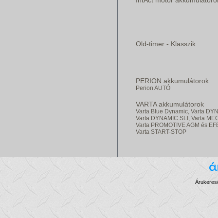
IntAct motor akkumulátoro
Old-timer - Klasszik
PERION akkumulátorok
Perion AUTÓ
VARTA akkumulátorok
Varta Blue Dynamic,
Varta DY
Varta DYNAMIC SLI,
Varta ME
Varta PROMOTIVE AGM és EF
Varta START-STOP
Árukereső