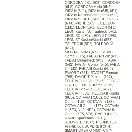
CORDOBA (6K1, 6K2), CORDOBA
(6L2), CORDOBA Vario (6K5),
IBIZA III (6L1), IBIZA IV (6J5, 6P1),
IBIZA IV Kasten/Schrägheck (6J1),
IBIZA IV SC (6J1, 6P5), IBIZA IV ST
(6J8, 6P8), IBIZA V (KJ1), LEON
(1M1), LEON (1P1), LEON (5F1),
LEON Kasten/Schrägheck (5F1),
LEON SC (5F5), LEON ST (5F8),
LEON ST Kasten/Kombi (5F8),
TOLEDO III (5P2), TOLEDO IV
(KG3)
SKODA
FABIA I (6Y2), FABIA I
Combi (6Y5), FABIA I Praktik (6Y5),
FABIA I Stufenheck (6Y3), FABIA II
(542), FABIA II Combi (545), FABIA
III (NJ3), FABIA III Kombi (NJ5),
FAVORIT (781), FAVORIT Forman
(785), FAVORIT Pick-up (787),
FELICIA Cube Van (6U5), FELICIA
I (6U1), FELICIA I Kombi (6U5),
FELICIA I Pick-up (6UF, 6U7),
FELICIA II (6U1), FELICIA II Kombi
(6U5), OCTAVIA I (1U2), OCTAVIA I
Combi (1U5), OCTAVIA II (1Z3),
OCTAVIA II Combi (1Z5), OCTAVIA
III (5E3, NL3, NR3), OCTAVIA III
Combi (5E5, 5E6), RAPID (NH3),
RAPID Spaceback (NH1),
ROOMSTER (5J7), ROOMSTER
Praktik (5J), SUPERB II (3T4)
SMART
CABRIO (450), CITY-