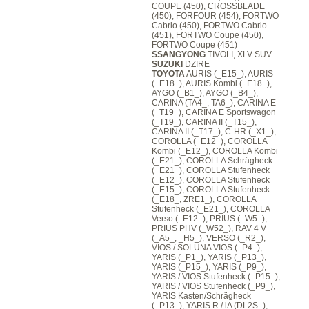
COUPE (450), CROSSBLADE
(450), FORFOUR (454), FORTWO
Cabrio (450), FORTWO Cabrio
(451), FORTWO Coupe (450),
FORTWO Coupe (451)
SSANGYONG
TIVOLI, XLV SUV
SUZUKI
DZIRE
TOYOTA
AURIS (_E15_), AURIS
(_E18_), AURIS Kombi (_E18_),
AYGO (_B1_), AYGO (_B4_),
CARINA (TA4_, TA6_), CARINA E
(_T19_), CARINA E Sportswagon
(_T19_), CARINA II (_T15_),
CARINA II (_T17_), C-HR (_X1_),
COROLLA (_E12_), COROLLA
Kombi (_E12_), COROLLA Kombi
(_E21_), COROLLA Schrägheck
(_E21_), COROLLA Stufenheck
(_E12_), COROLLA Stufenheck
(_E15_), COROLLA Stufenheck
(_E18_, ZRE1_), COROLLA
Stufenheck (_E21_), COROLLA
Verso (_E12_), PRIUS (_W5_),
PRIUS PHV (_W52_), RAV 4 V
(_A5_, _H5_), VERSO (_R2_),
VIOS / SOLUNA VIOS (_P4_),
YARIS (_P1_), YARIS (_P13_),
YARIS (_P15_), YARIS (_P9_),
YARIS / VIOS Stufenheck (_P15_),
YARIS / VIOS Stufenheck (_P9_),
YARIS Kasten/Schrägheck
(_P13_), YARIS R / iA (DL2S_),