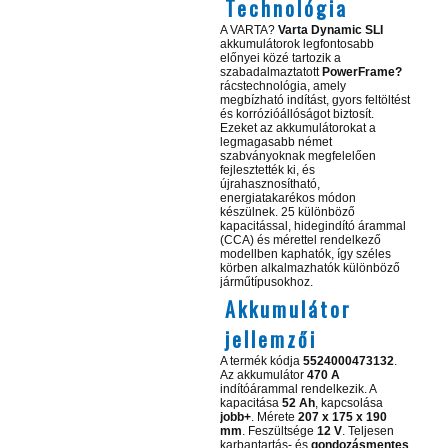
Technológia
A VARTA?
Varta Dynamic SLI
akkumulátorok legfontosabb
előnyei közé tartozik a
szabadalmaztatott
PowerFrame?
rácstechnológia, amely
megbízható indítást, gyors feltöltést
és korrózióállóságot biztosít.
Ezeket az akkumulátorokat a
legmagasabb német
szabványoknak megfelelően
fejlesztették ki, és
újrahasznosítható,
energiatakarékos módon
készülnek. 25 különböző
kapacitással, hidegindító árammal
(CCA) és mérettel rendelkező
modellben kaphatók, így széles
körben alkalmazhatók különböző
járműtípusokhoz.
Akkumulátor
jellemzői
A termék kódja
5524000473132
.
Az akkumulátor
470 A
indítóárammal rendelkezik. A
kapacitása
52 Ah
, kapcsolása
jobb+
. Mérete
207 x 175 x 190
mm
. Feszültsége
12 V
. Teljesen
karbantartás- és
gondozásmentes