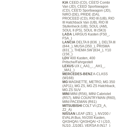
KIA
CEED (CD), CEE'D Combi
Van (JD), CEED Sportswagon
(CD), CEE'D Sportswagon (JD),
NIRO (DE), PRIDE (DA),
PROCEED (CD), RIO III (UB), RIO
III Hatchback Van (UB), RIO III
Stufenheck (UB), SOUL (AM),
SOUL II (PS), SOUL III (SK3)
LADA
LARGUS Kasten (FS0_,
FSA_)
LANCIA
DELTA II (836_), DELTA III
(844_), MUSA (350_), PRISMA
(831_), THEMA SW (834_), Y10
(156_)
LDV
400 Kasten, 400
Pritsche/Fahrgestell
LEXUS
UX (_AA1_, _AH1_,
_MA1_)
MERCEDES-BENZ
A-CLASS
(W168)
MG
MAGNETTE, METRO, MG 350
(AP11), MG ZS, MG ZS Hatchback,
MG ZS SUV
MINI
MINI (R56), MINI Cabriolet
(R57), MINI COUNTRYMAN (R60),
MINI PACEMAN (R61)
MITSUBISHI
COLT VI (Z3_A,
Z2_A)
NISSAN
LEAF (ZE1_), NV200 /
EVALIA Bus, NV200 Kasten,
QASHQAI / QASHQAI +2 I (J10,
NJ10, JJ10E), VERSA II (N17_)