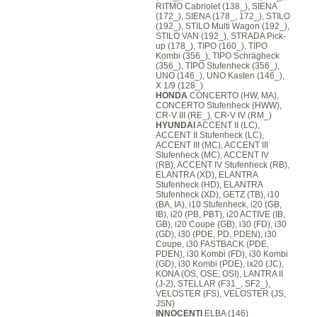
RITMO Cabriolet (138_), SIENA
(172_), SIENA (178_, 172_), STILO
(192_), STILO Multi Wagon (192_),
STILO VAN (192_), STRADA Pick-
up (178_), TIPO (160_), TIPO
Kombi (356_), TIPO Schrägheck
(356_), TIPO Stufenheck (356_),
UNO (146_), UNO Kasten (146_),
X 1/9 (128_)
HONDA
CONCERTO (HW, MA),
CONCERTO Stufenheck (HWW),
CR-V III (RE_), CR-V IV (RM_)
HYUNDAI
ACCENT II (LC),
ACCENT II Stufenheck (LC),
ACCENT III (MC), ACCENT III
Stufenheck (MC), ACCENT IV
(RB), ACCENT IV Stufenheck (RB),
ELANTRA (XD), ELANTRA
Stufenheck (HD), ELANTRA
Stufenheck (XD), GETZ (TB), i10
(BA, IA), i10 Stufenheck, i20 (GB,
IB), i20 (PB, PBT), i20 ACTIVE (IB,
GB), i20 Coupe (GB), i30 (FD), i30
(GD), i30 (PDE, PD, PDEN), i30
Coupe, i30 FASTBACK (PDE,
PDEN), i30 Kombi (FD), i30 Kombi
(GD), i30 Kombi (PDE), ix20 (JC),
KONA (OS, OSE, OSI), LANTRA II
(J-2), STELLAR (F31_, SF2_),
VELOSTER (FS), VELOSTER (JS,
JSN)
INNOCENTI
ELBA (146)