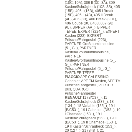
(10C, 10A), 309 II (3C, 3A), 309
Kasten/Schrägheck (10S, 3S), 405
(15B), 405 I (15B), 405 I Break
(15E), 405 II (4B), 405 II Break
(4E), 406 (8B), 406 Break (8E/F),
406 Coupe (8C), 408, 607 (9D,
9U), BIPPER (AA_), BIPPER
TEPEE, EXPERT (224_), EXPERT
Kasten (222), EXPERT
Pritsche/Fahrgestell (223),
PARTNER Großraumlimousine
(5_, G_), PARTNER
Kasten/Großraumlimousine,
PARTNER
Kasten/Großraumlimousine (5_,
G_), PARTNER
Pritsche/Fahrgestell (5_, G_),
PARTNER TEPEE
PIAGGIO
APE CALESSINO
Cabriolet, APE TM Kasten, APE TM
Pritsche/Fahrgestell, PORTER
Bus, QUARGO
Pritsche/Fahrgestell
RENAULT
11 (B/C37_), 11
Kasten/Schrägheck (S37_), 18
(134_), 18 Variable (135_), 19 I
(B/C53_), 19 I Cabriolet (D53_), 19
I Chamade (L53_), 19 I
Kasten/Schrägheck (S53_), 19 II
(B/C53_), 19 II Chamade (L53_),
19 II Kasten/Schrägheck (S53_),
20 (127_), 21 (B48_), 21