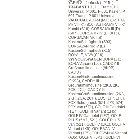
YARIS Stufenheck (_P15_)
TRABANT
1.1, 1.1 Tramp, 1.1
Universal, P 601, P 601 Kasten, P
601 Tramp, P 601 Universal
VAUXHALL
ADAM (M13), ASTRA
Mk VII (K) (B16), ASTRA Mk VII (K)
Kombi (B16), CORSA Mk III (D)
(S07), CORSA Mk IV (E) (X15),
CORSAVAN Mk I (B)
Kasten/Schrägheck (S93),
CORSAVAN Mk IV (E)
Kasten/Schrägheck (X15),
ROYALE, VIVA (C16)
VW VOLKSWAGEN
BORA (1J2),
BORA Variant (1J6), CADDY II
Großraumlimousine (9K9B),
CADDY II
Kasten/Großraumlimousine
(9K9A), CADDY III
Großraumlimousine (2KB, 2KJ,
2CB, 2CJ), CADDY III
Kasten/Großraumlimousine (2KA,
2KH, 2CA, 2CH), EOS (1F7, 1F8),
FOX Schrägheck (5Z1, 5Z3, 5Z4),
FOX Van (5Z1), GOLF III Cabriolet
(1E7), GOLF III Variant (1H5),
GOLF IV Cabriolet (1E7), GOLF
PLUS (5M1, 521), GOLF PLUS
Van (521), GOLF V (1K1), GOLF V
Variant (1K5), GOLF VAN IV
Variant (1J5), GOLF VAN VI Variant
(AJ5), GOLF VI (5K1), GOLF VI