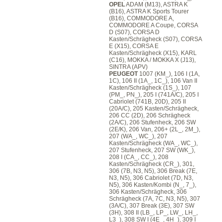
OPEL
ADAM (M13), ASTRA K
(B16), ASTRA K Sports Tourer
(B16), COMMODORE A,
COMMODORE A Coupe, CORSA
D (S07), CORSA D
Kasten/Schrägheck (S07), CORSA
E (X15), CORSA E
Kasten/Schrägheck (X15), KARL
(C16), MOKKA / MOKKA X (J13),
SINTRA (APV)
PEUGEOT
1007 (KM_), 106 I (1A,
1C), 106 II (1A_, 1C_), 106 Van II
Kasten/Schrägheck (1S_), 107
(PM_, PN_), 205 I (741A/C), 205 I
Cabriolet (741B, 20D), 205 II
(20A/C), 205 Kasten/Schrägheck,
206 CC (2D), 206 Schrägheck
(2A/C), 206 Stufenheck, 206 SW
(2E/K), 206 Van, 206+ (2L_, 2M_),
207 (WA_, WC_), 207
Kasten/Schrägheck (WA_, WC_),
207 Stufenheck, 207 SW (WK_),
208 I (CA_, CC_), 208
Kasten/Schrägheck (CR_), 301,
306 (7B, N3, N5), 306 Break (7E,
N3, N5), 306 Cabriolet (7D, N3,
N5), 306 Kasten/Kombi (N_, 7_),
306 Kasten/Schrägheck, 306
Schrägheck (7A, 7C, N3, N5), 307
(3A/C), 307 Break (3E), 307 SW
(3H), 308 II (LB_, LP_, LW_, LH_,
L3_), 308 SW I (4E_, 4H_), 309 I