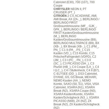
Cabriolet (E30), 700 (107), 700
Coupe
CHRYSLER
NEON II, PT
CRUISER (PT_)
CITROËN
2 CV, ACADIANE, AMI,
AMI Break, AX (ZA-_), BERLINGO /
BERLINGO FIRST
Großraumlimousine (MF_, GJK_,
GFK_), BERLINGO / BERLINGO
FIRST Kasten/Großraumlimousine
(M_), BERLINGO
Kasten/Großraumlimousine (B9),
BERLINGO MULTISPACE (B9), BX
(XB-_), BX Break (XB-_), C1 (PM_,
PN_), C1 II (PA_, PS_), C15
Kasten (VD_), C15 Kombi, C15
Pritsche/Fahrgestell (VDPD), C2
(JM_), C3 I (FC_, FN_), C3 II
(SC_), C3 PICASSO (SH_), C3
Pluriel (HB_), C4 Coupe (LA_), C4
I (LC_), C4 I Stufenheck, C4 II (B7),
C-ELYSEE (DD_), DS3 Cabriolet,
DYANE, GS, GS Break, MEHARI,
NEMO Kasten (AA_), NEMO
Kombi, SAXO (S0, S1), VISA, VISA
Cabriolet, XSARA (N1), XSARA
Break (N2), XSARA Coupe (N0),
XSARA Kasten/Kombi, XSARA
Kasten/Schrägheck (N3_), XSARA
PICASSO (N68), ZX (N2), ZX
Break (N2), ZX Kasten/Schrägheck
(N2)