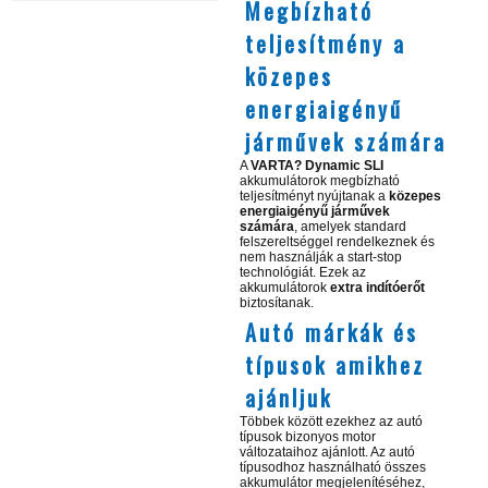
Megbízható
teljesítmény a
közepes
energiaigényű
járművek számára
A
VARTA? Dynamic SLI
akkumulátorok megbízható
teljesítményt nyújtanak a
közepes
energiaigényű járművek
számára
, amelyek standard
felszereltséggel rendelkeznek és
nem használják a start-stop
technológiát. Ezek az
akkumulátorok
extra indítóerőt
biztosítanak.
Autó márkák és
típusok amikhez
ajánljuk
Többek között ezekhez az autó
típusok bizonyos motor
változataihoz ajánlott. Az autó
típusodhoz használható összes
akkumulátor megjelenítéséhez,