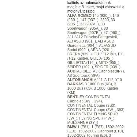
kattints az autómárkádnak
megfelelő linkre, majd válaszd ki a
motor változatot:
ALFA ROMEO
145 (930_), 146
(930_), 147 (937_), 2300, 33
(905_), 33 (907A_), 33
Sportwagon (905A_), 33
Sportwagon (907B_), 4C (960_),
A11 / A12 Pritsche/Fahrgestell,
ALFASUD (901_), ALFASUD
Giardinetta (904_), ALFASUD
Sprint (902_), ARNA (920_),
BRERA (939_), F11 / F12 Bus, F11
/ F12 Kasten, GIULIA (105_),
GIULIETTA (116_), MITO (955_),
SPIDER (102_), SPIDER (939_)
AUDI
A3 (8L1), A3 Cabriolet (8P7),
A3 Sportback (8PA)
AUTOBIANCHI
A 111, A 112, Y10
BARKAS
B 1000 Bus (KB), B
1000 Bus (KO), B 1000 Kasten
(KM)
BENTLEY
CONTINENTAL
Cabriolet (3W_, 394),
CONTINENTAL Coupe (3S3),
CONTINENTAL Coupe (3W_, 393),
CONTINENTAL FLYING SPUR
(3W_), FLYING SPUR (4W_),
MULSANNE (3Y_)
BMW
1 (E81), 1 (E87), 1502-2002
(E10), 1502-2002 Cabriolet (E10),
1502-2002 Touring (E6), 3