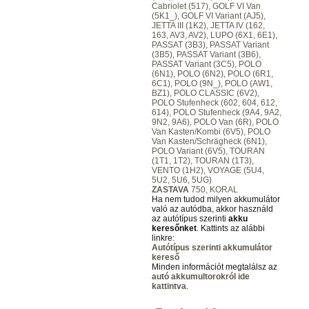
Cabriolet (517), GOLF VI Van
(5K1_), GOLF VI Variant (AJ5),
JETTA III (1K2), JETTA IV (162,
163, AV3, AV2), LUPO (6X1, 6E1),
PASSAT (3B3), PASSAT Variant
(3B5), PASSAT Variant (3B6),
PASSAT Variant (3C5), POLO
(6N1), POLO (6N2), POLO (6R1,
6C1), POLO (9N_), POLO (AW1,
BZ1), POLO CLASSIC (6V2),
POLO Stufenheck (602, 604, 612,
614), POLO Stufenheck (9A4, 9A2,
9N2, 9A6), POLO Van (6R), POLO
Van Kasten/Kombi (6V5), POLO
Van Kasten/Schrägheck (6N1),
POLO Variant (6V5), TOURAN
(1T1, 1T2), TOURAN (1T3),
VENTO (1H2), VOYAGE (5U4,
5U2, 5U6, 5UG)
ZASTAVA
750, KORAL
Ha nem tudod milyen akkumulátor
való az autódba, akkor használd
az autótípus szerinti
akku
keresőnket
. Kattints az alábbi
linkre:
Autótípus szerinti akkumulátor
kereső
Minden információt megtalálsz az
autó akkumultorokról ide
kattintva
.