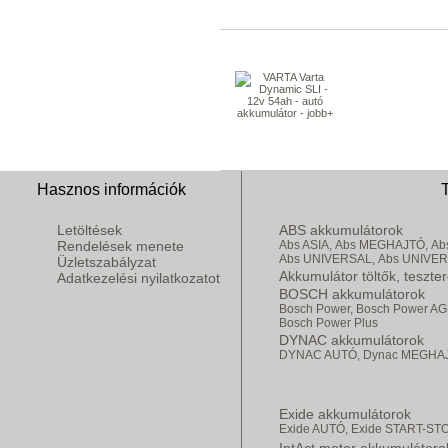
Hasznos információk
Letöltések
ABS akkumulátorok
Rendelések menete
Abs ASIA,
Abs MEGHAJTÓ,
Ab
Abs UNIVERSAL,
Abs UNIVE
Üzletszabályzat
Akkumulátor töltők, teszte
Adatkezelési nyilatkozatot
BOSCH akkumulátorok
Bosch Power,
Bosch Power AG
Bosch Power Plus
DYNAC akkumulátorok
DYNAC AUTÓ,
Dynac MEGHA
Exide akkumulátorok
Exide AUTÓ,
Exide START-ST