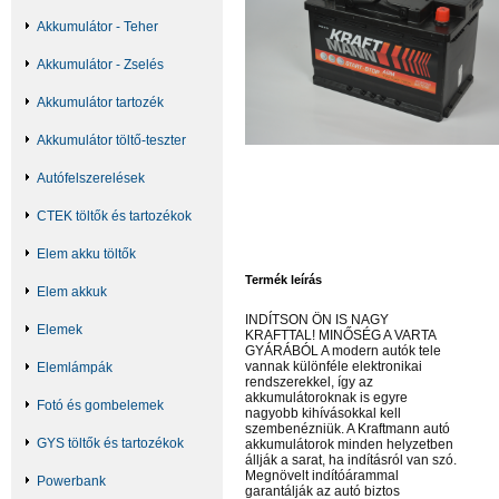
Akkumulátor - Teher
Akkumulátor - Zselés
Akkumulátor tartozék
Akkumulátor töltő-teszter
Autófelszerelések
CTEK töltők és tartozékok
Elem akku töltők
Termék leírás
Elem akkuk
INDÍTSON ÖN IS NAGY
Elemek
KRAFTTAL! MINŐSÉG A VARTA
GYÁRÁBÓL A modern autók tele
vannak különféle elektronikai
Elemlámpák
rendszerekkel, így az
akkumulátoroknak is egyre
Fotó és gombelemek
nagyobb kihívásokkal kell
szembenézniük. A Kraftmann autó
GYS töltők és tartozékok
akkumulátorok minden helyzetben
állják a sarat, ha indításról van szó.
Megnövelt indítóárammal
Powerbank
garantálják az autó biztos