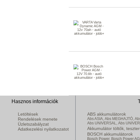
Hasznos információk
Letöltések
ABS akkumulátorok
Rendelések menete
Abs ASIA,
Abs MEGHAJTÓ,
Ab
Abs UNIVERSAL,
Abs UNIVE
Üzletszabályzat
Akkumulátor töltők, teszte
Adatkezelési nyilatkozatot
BOSCH akkumulátorok
Bosch Power,
Bosch Power AG