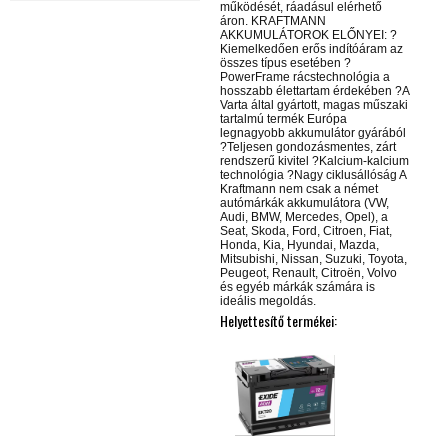
működését, ráadásul elérhető
áron. KRAFTMANN
AKKUMULÁTOROK ELŐNYEI: ?
Kiemelkedően erős indítóáram az
összes típus esetében ?
PowerFrame rácstechnológia a
hosszabb élettartam érdekében ?A
Varta által gyártott, magas műszaki
tartalmú termék Európa
legnagyobb akkumulátor gyárából
?Teljesen gondozásmentes, zárt
rendszerű kivitel ?Kalcium-kalcium
technológia ?Nagy ciklusállóság A
Kraftmann nem csak a német
autómárkák akkumulátora (VW,
Audi, BMW, Mercedes, Opel), a
Seat, Skoda, Ford, Citroen, Fiat,
Honda, Kia, Hyundai, Mazda,
Mitsubishi, Nissan, Suzuki, Toyota,
Peugeot, Renault, Citroën, Volvo
és egyéb márkák számára is
ideális megoldás.
Helyettesítő termékei: