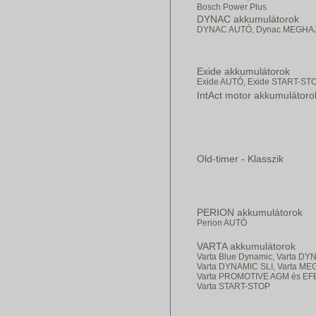
Bosch Power Plus
DYNAC akkumulátorok
DYNAC AUTÓ,
Dynac MEGHA
Exide akkumulátorok
Exide AUTÓ,
Exide START-ST
IntAct motor akkumulátoro
Old-timer - Klasszik
PERION akkumulátorok
Perion AUTÓ
VARTA akkumulátorok
Varta Blue Dynamic,
Varta DY
Varta DYNAMIC SLI,
Varta ME
Varta PROMOTIVE AGM és EF
Varta START-STOP