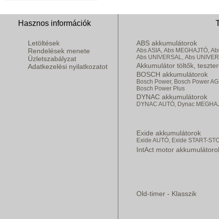
Hasznos információk
Letöltések
ABS akkumulátorok
Rendelések menete
Abs ASIA,
Abs MEGHAJTÓ,
Ab
Abs UNIVERSAL,
Abs UNIVE
Üzletszabályzat
Akkumulátor töltők, teszte
Adatkezelési nyilatkozatot
BOSCH akkumulátorok
Bosch Power,
Bosch Power AG
Bosch Power Plus
DYNAC akkumulátorok
DYNAC AUTÓ,
Dynac MEGHA
Exide akkumulátorok
Exide AUTÓ,
Exide START-ST
IntAct motor akkumulátoro
Old-timer - Klasszik