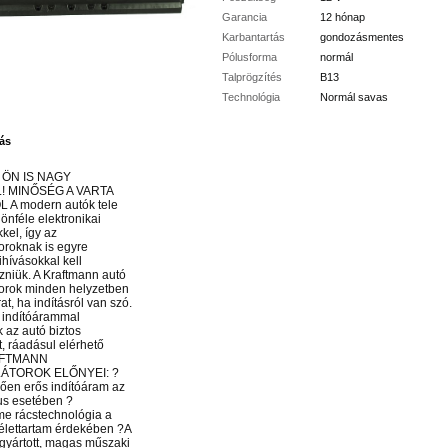
Garancia
12 hónap
Karbantartás
gondozásmentes
Pólusforma
normál
Talprögzítés
B13
Technológia
Normál savas
ás
 ÖN IS NAGY
! MINŐSÉG A VARTA
A modern autók tele
önféle elektronikai
kel, így az
roknak is egyre
hívásokkal kell
niük. A Kraftmann autó
orok minden helyzetben
rat, ha indításról van szó.
 indítóárammal
k az autó biztos
 ráadásul elérhető
AFTMANN
ÁTOROK ELŐNYEI: ?
ően erős indítóáram az
us esetében ?
e rácstechnológia a
élettartam érdekében ?A
l gyártott, magas műszaki