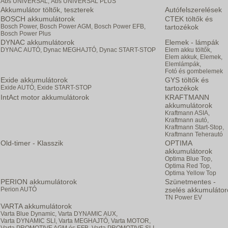
Abs UNIVERSAL,
Abs UNIVERSAL PLUS
Akkumulátor töltők, teszterek
Autófelszerelések
BOSCH akkumulátorok
CTEK töltők és
Bosch Power,
Bosch Power AGM,
Bosch Power EFB,
tartozékok
Bosch Power Plus
DYNAC akkumulátorok
Elemek - lámpák
DYNAC AUTÓ,
Dynac MEGHAJTÓ,
Dynac START-STOP
Elem akku töltők,
Elem akkuk,
Elemek,
Elemlámpák,
Fotó és gombelemek
Exide akkumulátorok
GYS töltők és
Exide AUTÓ,
Exide START-STOP
tartozékok
IntAct motor akkumulátorok
KRAFTMANN
akkumulátorok
Kraftmann ASIA,
Kraftmann autó,
Kraftmann Start-Stop,
Kraftmann Teherautó
Old-timer - Klasszik
OPTIMA
akkumulátorok
Optima Blue Top,
Optima Red Top,
Optima Yellow Top
PERION akkumulátorok
Szünetmentes -
Perion AUTÓ
zselés akkumulátor
TN Power EV
VARTA akkumulátorok
Varta Blue Dynamic,
Varta DYNAMIC AUX,
Varta DYNAMIC SLI,
Varta MEGHAJTÓ,
Varta MOTOR,