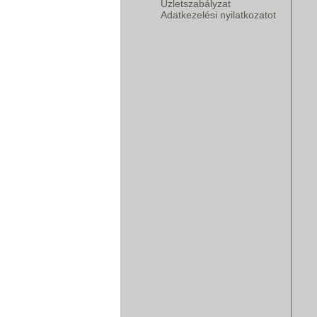
Üzletszabályzat
Adatkezelési nyilatkozatot