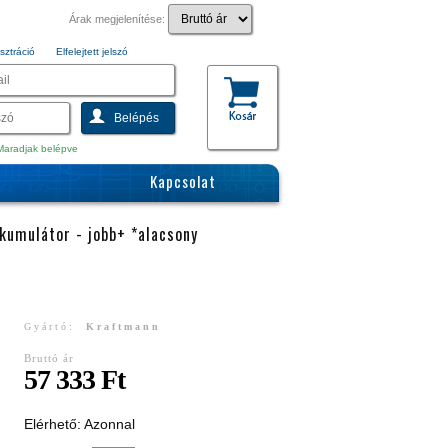
Árak megjelenítése:
sztráció
Elfelejtett jelszó
aradjak belépve
Kapcsolat
kumulátor - jobb+ *alacsony
Gyártó:
Kraftmann
Bruttó ár
57 333 Ft
Elérhető: Azonnal