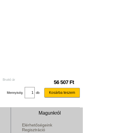
Bruttó ár
56 507 Ft
Mennyiség
db
Magunkról
Elérhetőségeink
Regisztráció