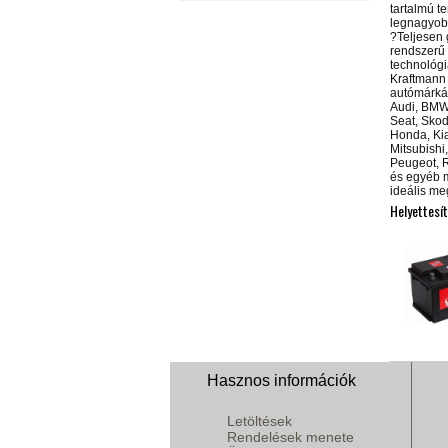
tartalmú t
legnagyob
?Teljesen
rendszerű 
technológi
Kraftmann
autómárká
Audi, BMW,
Seat, Skoda
Honda, Ki
Mitsubishi
Peugeot, R
és egyéb 
ideális me
Helyettesít
Hasznos információk
Letöltések
Rendelések menete