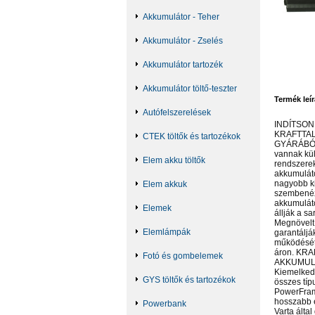
Akkumulátor - Teher
Akkumulátor - Zselés
Akkumulátor tartozék
Akkumulátor töltő-teszter
Termék leír
Autófelszerelések
INDÍTSON
KRAFTTAL
CTEK töltők és tartozékok
GYÁRÁBÓL 
vannak kül
Elem akku töltők
rendszerek
akkumuláto
nagyobb ki
Elem akkuk
szembenéz
akkumulát
Elemek
állják a sa
Megnövelt
Elemlámpák
garantáljá
működését,
áron. KR
Fotó és gombelemek
AKKUMUL
Kiemelked
GYS töltők és tartozékok
összes típ
PowerFram
hosszabb 
Powerbank
Varta álta