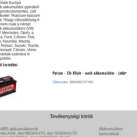
ermék Európa
b akkumulátor gyárából
 gondozásmentes, zárt
kivitel ?Kalcium-kalcium
a ?Nagy ciklusállóság A
 nem csak a német
k akkumulátora (VW,
 Mercedes, Opel), a
, Ford, Citroen, Fiat,
a, Hyundai, Mazda,
, Nissan, Suzuki, Toyota,
enault, Citroën, Volvo
márkák számára is
goldás.
ő termékei:
Perion - 12v 80ah - autó akkumulátor - jobb+
Cikkszám:
5804060747482
Tevékenységi körök
ABS akkumulátorok
Akkumulátor
Abs ASIA,
Abs MEGHAJTÓ,
Abs TEHERAUTÓ,
tartozékok