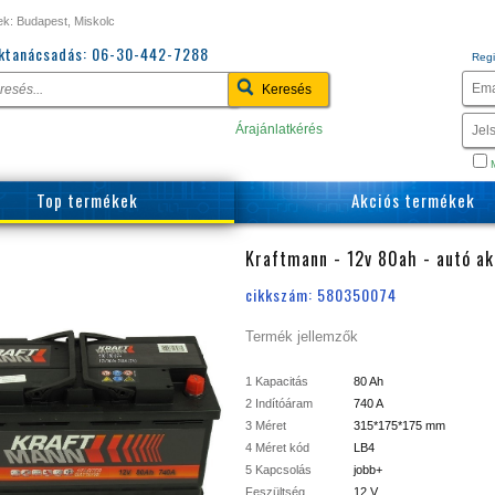
ek: Budapest, Miskolc
ktanácsadás:
06-30-442-7288
Regi
Árajánlatkérés
M
Top termékek
Akciós termékek
Kraftmann - 12v 80ah - autó ak
cikkszám: 580350074
Termék jellemzők
1 Kapacitás
80 Ah
2 Indítóáram
740 A
3 Méret
315*175*175 mm
4 Méret kód
LB4
5 Kapcsolás
jobb+
Feszültség
12 V