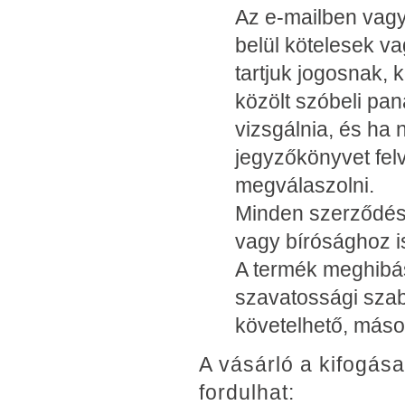
Az e-mailben vagy
belül kötelesek v
tartjuk jogosnak,
közölt szóbeli pan
vizsgálnia, és ha 
jegyzőkönyvet fel
megválaszolni.
Minden szerződéss
vagy bírósághoz is
A termék meghibás
szavatossági szab
követelhető, másod
A vásárló a kifogás
fordulhat: