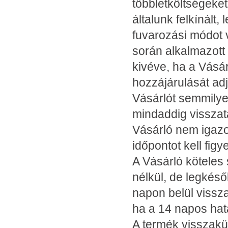
többletköltségeket
általunk felkínált
fuvarozási módot v
során alkalmazott
kivéve, ha a Vásár
hozzájárulását adj
Vásárlót semmilyen
mindaddig visszat
Vásárló nem igazol
időpontot kell fig
A Vásárló köteles
nélkül, de legkéső
napon belül vissza
ha a 14 napos határ
A termék visszakül