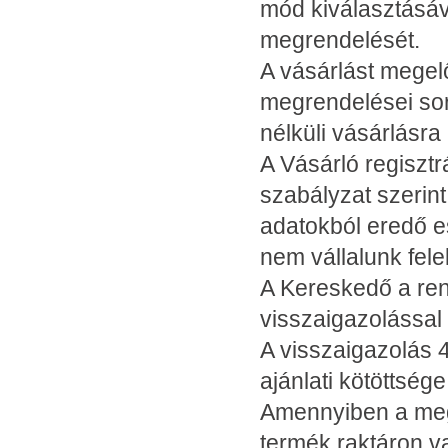
mód kiválasztásáv
megrendelését.
A vásárlást megel
megrendelései sorá
nélküli vásárlásra
A Vásárló regiszt
szabályzat szerint
adatokból eredő es
nem vállalunk fele
A Kereskedő a ren
visszaigazolással
A visszaigazolás 4
ajánlati kötöttsé
Amennyiben a meg
termék raktáron van