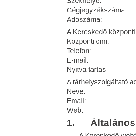
Székhelye: 1046 
Cégjegyzékszáma
Adószáma: 14
A Kereskedő központi 
Központi cím: 104
Telefon: +36 
E-mail: inf
Nyitva tartás: H-
A tárhelyszolgáltató a
Neve: Dialóg 
Email: inf
Web: www
1. Általános t
A Kereskedő webár