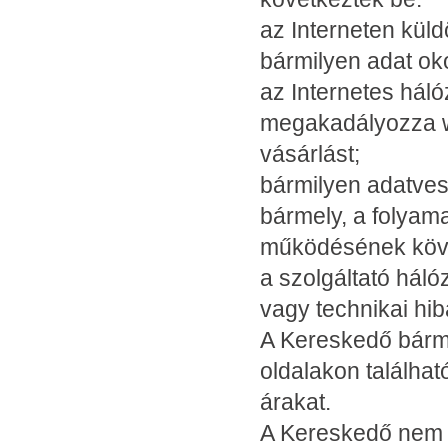
az Interneten küld
bármilyen adat ok
az Internetes háló
megakadályozza w
vásárlást;
bármilyen adatves
bármely, a folyam
működésének köv
a szolgáltató hál
vagy technikai hi
A Kereskedő bármik
oldalakon találhat
árakat.
A Kereskedő nem f