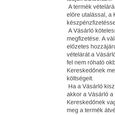
A termék vételárána
előre utalással, a
készpénzfizetéssel
A Vásárló köteless
megfizetése. A vál
előzetes hozzájáru
vételárát a Vásár
fel nem róható okb
Kereskedőnek megf
költségeit.
Ha a Vásárló kiszá
akkor a Vásárló a 
Kereskedőnek vagy
meg a termék átvé