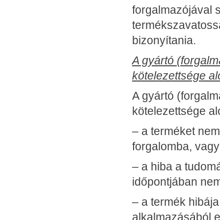
forgalmazójával 
termékszavatossá
bizonyítania.
A gyártó (forgal
kötelezettsége al
A gyártó (forgal
kötelezettsége aló
– a terméket nem 
forgalomba, vagy
– a hiba a tudomá
időpontjában nem
– a termék hibája
alkalmazásából e