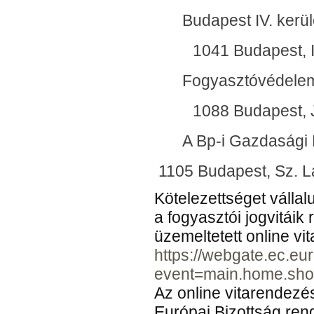
Budapest IV. kerül
1041 Budapest, Is
Fogyasztóvédelem
1088 Budapest, Jó
A Bp-i Gazdasági 
1105 Budapest, Sz. Lás
Kötelezettséget vállal
a fogyasztói jogvitáik
üzemeltetett online vit
https://webgate.ec.eu
event=main.home.sh
Az online vitarendezés
Európai Bizottság ren