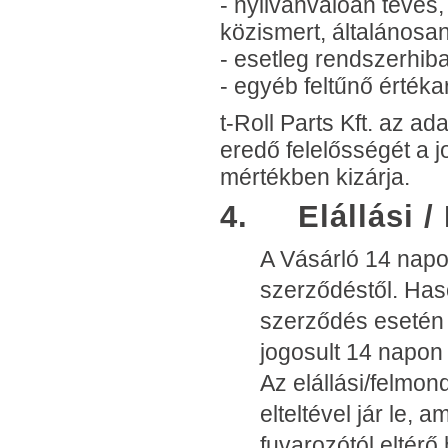
- nyilvánvalóan téves, 
közismert, általánosan 
- esetleg rendszerhiba
- egyéb feltűnő érték
t-Roll Parts Kft. az ad
eredő felelősségét a 
mértékben kizárja.
4. Elállási /
A Vásárló 14 napon
szerződéstől. Has
szerződés esetén 
jogosult 14 napon 
Az elállási/felmon
elteltével jár le, 
fuvarozótól eltérő