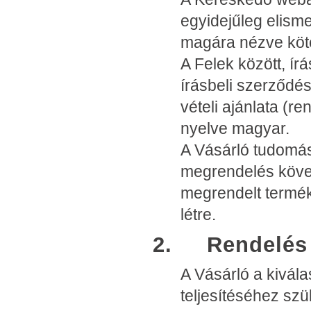
egyidejűleg elisme
magára nézve köte
A Felek között, írá
írásbeli szerződé
vételi ajánlata (r
nyelve magyar.
A Vásárló tudomás
megrendelés köve
megrendelt termékr
létre.
2. Rendelés é
A Vásárló a kivála
teljesítéséhez szü