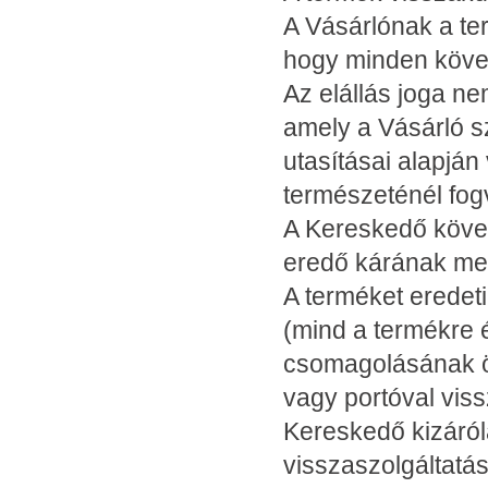
A Vásárlónak a ter
hogy minden követ
Az elállás joga n
amely a Vásárló sz
utasításai alapján 
természeténél fog
A Kereskedő követ
eredő kárának meg
A terméket eredeti
(mind a termékre 
csomagolásának ös
vagy portóval vis
Kereskedő kizáról
visszaszolgáltatás