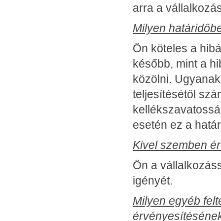
arra a vállalkozás
Milyen határidőb
Ön köteles a hib
később, mint a hi
közölni. Ugyanak
teljesítésétől szá
kellékszavatosság
esetén ez a határi
Kivel szemben ér
Ön a vállalkozás
igényét.
Milyen egyéb felt
érvényesítéséne