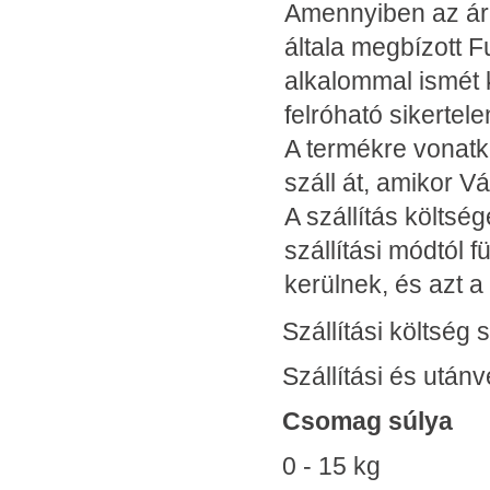
Amennyiben az áru
általa megbízott F
alkalommal ismét k
felróható sikertele
A termékre vonatk
száll át, amikor V
A szállítás költség
szállítási módtól 
kerülnek, és azt a
Szállítási költség
Szállítási és utánv
Csomag súly
0 - 15 