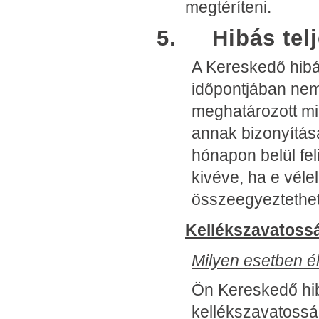
megtéríteni.
5. Hibás telje
A Kereskedő hibása
időpontjában nem
meghatározott mi
annak bizonyításá
hónapon belül fel
kivéve, ha e véle
összeegyeztethet
Kellékszavatoss
Milyen esetben é
Ön Kereskedő hib
kellékszavatossá