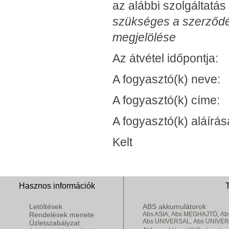
az alábbi szolgáltatás
szükséges a szerződés
megjelölése
Az átvétel időpontja:
A fogyasztó(k) neve:
A fogyasztó(k) címe:
A fogyasztó(k) aláírása
Kelt
Hasznos információk
Letöltések
ABS akkumulátorok
Rendelések menete
Abs ASIA,
Abs MEGHAJTÓ,
Ab
Abs UNIVERSAL,
Abs UNIVE
Üzletszabályzat