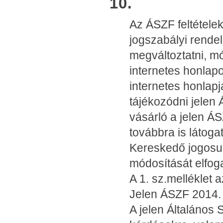
10. Záró
Az ÁSZF feltétele
jogszabályi rende
megváltoztatni, m
internetes honlap
internetes honlap
tájékozódni jelen
vásárló a jelen Á
továbbra is látoga
Kereskedő jogosul
módosítását elfog
A 1. sz.melléklet 
Jelen ÁSZF 2014. o
A jelen Általános