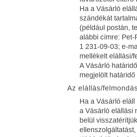
Ha a Vásárló eláll
szándékát tartalma
(például postán, t
alábbi címre: Pet-R
1 231-09-03; e-mai
mellékelt elállási/
A Vásárló határidő
megjelölt határidő 
Az elállás/felmondás
Ha a Vásárló eláll
a Vásárló elállási
belül visszatérítjü
ellenszolgáltatást,