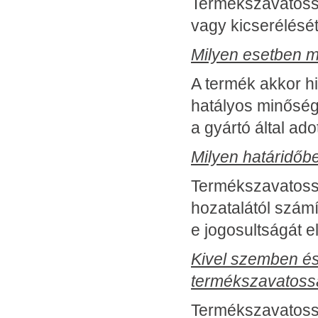
Termékszavatossá
vagy kicserélését
Milyen esetben m
A termék akkor h
hatályos minőség
a gyártó által ad
Milyen határidőb
Termékszavatossá
hozatalától számít
e jogosultságát el
Kivel szemben és 
termékszavatossá
Termékszavatossá