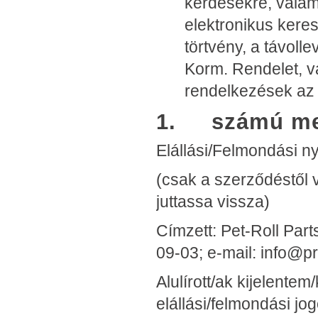
kérdésekre, valam
elektronikus keres
törtvény, a távolle
Korm. Rendelet, v
rendelkezések az
1. számú mel
Elállási/Felmondási ny
(csak a szerződéstől v
juttassa vissza)
Címzett: Pet-Roll Part
09-03; e-mail: info@p
Alulírott/ak kijelente
elállási/felmondási j