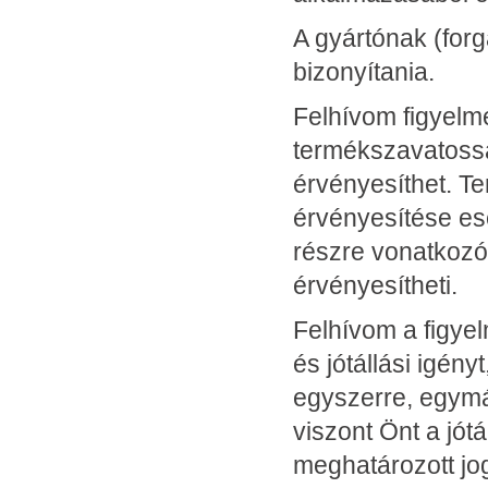
A gyártónak (for
bizonyítania.
Felhívom figyelm
termékszavatoss
érvényesíthet. 
érvényesítése ese
részre vonatkozó
érvényesítheti.
Felhívom a figye
és jótállási igény
egyszerre, egym
viszont Önt a jót
meghatározott jog