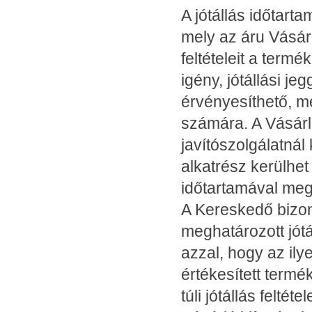
A jótállás időtart
mely az áru Vásár
feltételeit a termé
igény, jótállási je
érvényesíthető, me
számára. A Vásárló 
javítószolgálatnál 
alkatrész kerülhet 
időtartamával me
A Kereskedő bizo
meghatározott jótál
azzal, hogy az ily
értékesített termé
túli jótállás felté