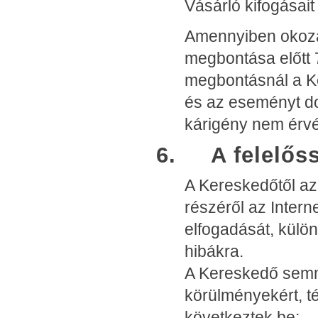
Vásárló kifogásait
Amennyiben okozat
megbontása előtt 7
megbontásnál a Ke
és az eseményt d
kárigény nem érvé
6. A felelőss
A Kereskedőtől az 
részéről az Intern
elfogadását, külön
hibákra.
A Kereskedő semmi
körülményekért, té
következtek be: