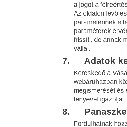
a jogot a félreért
Az oldalon lévő es
paraméterinek elté
paraméterek érvény
frissíti, de annak
vállal.
7. Adatok ke
Kereskedő a Vásár
webáruházban közz
megismerését és 
tényével igazolja.
8. Panaszke
Fordulhatnak hozz