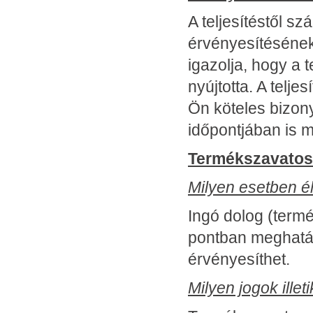
A teljesítéstől s
érvényesítésének 
igazolja, hogy a t
nyújtotta. A telje
Ön köteles bizonyí
időpontjában is m
Termékszavato
Milyen esetben é
Ingó dolog (termé
pontban meghatár
érvényesíthet.
Milyen jogok ille