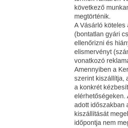
következő munkana
megtörténik.
A Vásárló köteles 
(bontatlan gyári c
ellenőrizni és hiá
elismervényt (szám
vonatkozó reklamá
Amennyiben a Kere
szerint kiszállítja
a konkrét kézbesí
elérhetőségeken. 
adott időszakban a
kiszállítását mege
időpontja nem meg