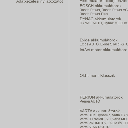
Akkumulátor töltők, teszte
Adatkezelési nyilatkozatot
BOSCH akkumulátorok
Bosch Power,
Bosch Power AG
Bosch Power Plus
DYNAC akkumulátorok
DYNAC AUTÓ,
Dynac MEGHA
Exide akkumulátorok
Exide AUTÓ,
Exide START-ST
IntAct motor akkumulátoro
Old-timer - Klasszik
PERION akkumulátorok
Perion AUTÓ
VARTA akkumulátorok
Varta Blue Dynamic,
Varta DY
Varta DYNAMIC SLI,
Varta ME
Varta PROMOTIVE AGM és EF
Varta START-STOP