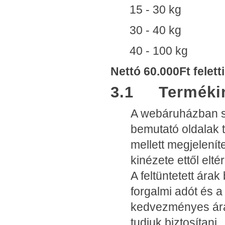
15 - 30 
30 - 40 
40 - 100 
Nettó 60.000Ft feletti
3.1 Termékin
A webáruházban sz
bemutató oldalak 
mellett megjelenít
kinézete ettől eltér
A feltüntetett ára
forgalmi adót és a
kedvezményes ára
tudjuk biztosítani.