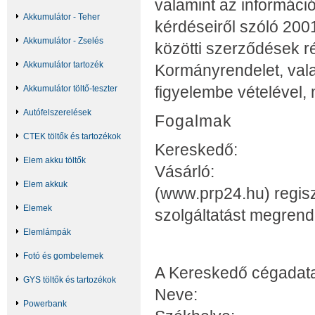
valamint az informáci
Akkumulátor - Teher
kérdéseiről szóló 2001
Akkumulátor - Zselés
közötti szerződések ré
Akkumulátor tartozék
Kormányrendelet, val
figyelembe vételével,
Akkumulátor töltő-teszter
Autófelszerelések
Fogalmak
CTEK töltők és tartozékok
Kereskedő: Pet-
Elem akku töltők
Vásárló: Aki a K
Elem akkuk
(www.prp24.hu) regiszt
Elemek
szolgáltatást megrende
Elemlámpák
Fotó és gombelemek
A Kereskedő cégadata
GYS töltők és tartozékok
Neve: Pet-Ro
Powerbank