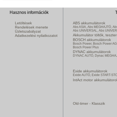
Hasznos információk
Letöltések
ABS akkumulátorok
Rendelések menete
Abs ASIA,
Abs MEGHAJTÓ,
Ab
Abs UNIVERSAL,
Abs UNIVE
Üzletszabályzat
Akkumulátor töltők, teszte
Adatkezelési nyilatkozatot
BOSCH akkumulátorok
Bosch Power,
Bosch Power AG
Bosch Power Plus
DYNAC akkumulátorok
DYNAC AUTÓ,
Dynac MEGHA
Exide akkumulátorok
Exide AUTÓ,
Exide START-ST
IntAct motor akkumulátoro
Old-timer - Klasszik