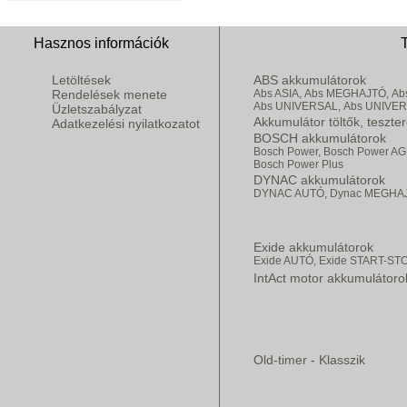
Hasznos információk
Letöltések
ABS akkumulátorok
Rendelések menete
Abs ASIA,
Abs MEGHAJTÓ,
Ab
Abs UNIVERSAL,
Abs UNIVE
Üzletszabályzat
Akkumulátor töltők, teszte
Adatkezelési nyilatkozatot
BOSCH akkumulátorok
Bosch Power,
Bosch Power AG
Bosch Power Plus
DYNAC akkumulátorok
DYNAC AUTÓ,
Dynac MEGHA
Exide akkumulátorok
Exide AUTÓ,
Exide START-ST
IntAct motor akkumulátoro
Old-timer - Klasszik