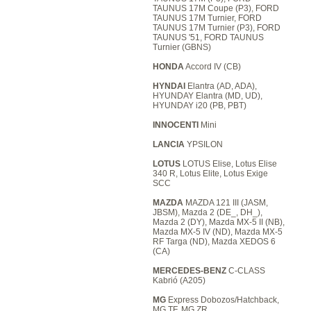
TAUNUS 17M Coupe (P3), FORD
TAUNUS 17M Turnier, FORD
TAUNUS 17M Turnier (P3), FORD
TAUNUS '51, FORD TAUNUS
Turnier (GBNS)
HONDA
Accord IV (CB)
HYNDAI
Elantra (AD, ADA),
HYUNDAY Elantra (MD, UD),
HYUNDAY i20 (PB, PBT)
INNOCENTI
Mini
LANCIA
YPSILON
LOTUS
LOTUS Elise, Lotus Elise
340 R, Lotus Elite, Lotus Exige
SCC
MAZDA
MAZDA 121 III (JASM,
JBSM), Mazda 2 (DE_, DH_),
Mazda 2 (DY), Mazda MX-5 II (NB),
Mazda MX-5 IV (ND), Mazda MX-5
RF Targa (ND), Mazda XEDOS 6
(CA)
MERCEDES-BENZ
C-CLASS
Kabrió (A205)
MG
Express Dobozos/Hatchback,
MG TF, MG ZR