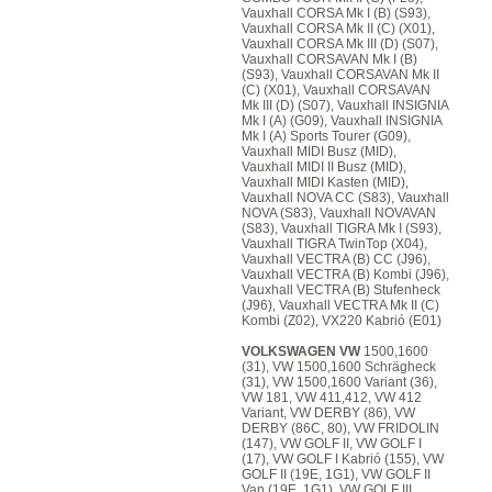
Vauxhall CORSA Mk I (B) (S93),
Vauxhall CORSA Mk II (C) (X01),
Vauxhall CORSA Mk III (D) (S07),
Vauxhall CORSAVAN Mk I (B)
(S93), Vauxhall CORSAVAN Mk II
(C) (X01), Vauxhall CORSAVAN
Mk III (D) (S07), Vauxhall INSIGNIA
Mk I (A) (G09), Vauxhall INSIGNIA
Mk I (A) Sports Tourer (G09),
Vauxhall MIDI Busz (MID),
Vauxhall MIDI II Busz (MID),
Vauxhall MIDI Kasten (MID),
Vauxhall NOVA CC (S83), Vauxhall
NOVA (S83), Vauxhall NOVAVAN
(S83), Vauxhall TIGRA Mk I (S93),
Vauxhall TIGRA TwinTop (X04),
Vauxhall VECTRA (B) CC (J96),
Vauxhall VECTRA (B) Kombi (J96),
Vauxhall VECTRA (B) Stufenheck
(J96), Vauxhall VECTRA Mk II (C)
Kombi (Z02), VX220 Kabrió (E01)
VOLKSWAGEN VW
1500,1600
(31), VW 1500,1600 Schrägheck
(31), VW 1500,1600 Variant (36),
VW 181, VW 411,412, VW 412
Variant, VW DERBY (86), VW
DERBY (86C, 80), VW FRIDOLIN
(147), VW GOLF II, VW GOLF I
(17), VW GOLF I Kabrió (155), VW
GOLF II (19E, 1G1), VW GOLF II
Van (19E, 1G1), VW GOLF III