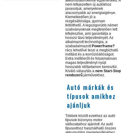
akkumulátorokéval egyenértékű. A
nem kifejezetten új autókhoz
javasoljuk, amelyeknek
alacsonyabb az energiaigénye.
Kiemelkedően jó a
rezgésállósága, gyorsan
feltölthető. A legszigorúbb német
szabványoknak megfelelően lett
kifejlesztve, ami garantálja a
hosszú távú teljesítményét. Az
alkalmazott technológia, a
szabadalmazott
Powerframe?
rács lehetővé teszi a megbízható
indítást és a korrózióállóságot.
Extra indítóerőt és folyamatosan
magas teljesítményt nyújt
hosszabb időtartamon keresztül.
Kiváló választás a
nem Start-Stop
rendszerű
járművekhez.
Autó márkák és
típusok amikhez
ajánljuk
Többek között ezekhez az autó
típusok bizonyos motor
változataihoz ajánlott. Az autó
típusodhoz használható összes
akkumulátor megjelenítéséhez,