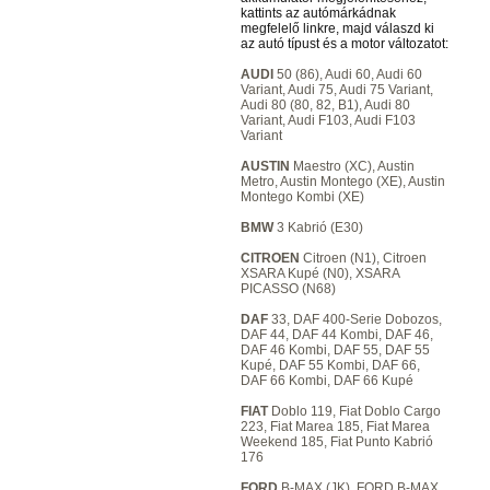
kattints az autómárkádnak
megfelelő linkre, majd válaszd ki
az autó típust és a motor változatot:
AUDI
50 (86), Audi 60, Audi 60
Variant, Audi 75, Audi 75 Variant,
Audi 80 (80, 82, B1), Audi 80
Variant, Audi F103, Audi F103
Variant
AUSTIN
Maestro (XC), Austin
Metro, Austin Montego (XE), Austin
Montego Kombi (XE)
BMW
3 Kabrió (E30)
CITROEN
Citroen (N1), Citroen
XSARA Kupé (N0), XSARA
PICASSO (N68)
DAF
33, DAF 400-Serie Dobozos,
DAF 44, DAF 44 Kombi, DAF 46,
DAF 46 Kombi, DAF 55, DAF 55
Kupé, DAF 55 Kombi, DAF 66,
DAF 66 Kombi, DAF 66 Kupé
FIAT
Doblo 119, Fiat Doblo Cargo
223, Fiat Marea 185, Fiat Marea
Weekend 185, Fiat Punto Kabrió
176
FORD
B-MAX (JK), FORD B-MAX