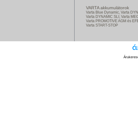
VARTA akkumulátorok
Varta Blue Dynamic,
Varta DY
Varta DYNAMIC SLI,
Varta ME
Varta PROMOTIVE AGM és EF
Varta START-STOP
Árukereső