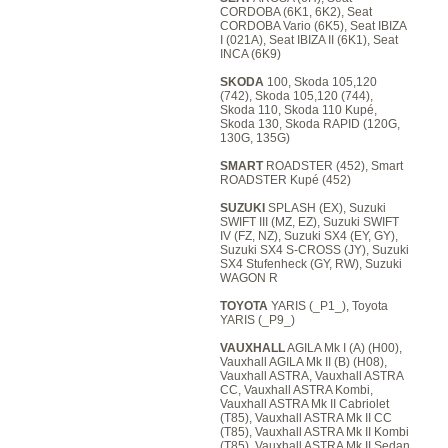
CORDOBA (6K1, 6K2), Seat
CORDOBA Vario (6K5), Seat IBIZA
I (021A), Seat IBIZA II (6K1), Seat
INCA (6K9)
SKODA
100, Skoda 105,120
(742), Skoda 105,120 (744),
Skoda 110, Skoda 110 Kupé,
Skoda 130, Skoda RAPID (120G,
130G, 135G)
SMART
ROADSTER (452), Smart
ROADSTER Kupé (452)
SUZUKI
SPLASH (EX), Suzuki
SWIFT III (MZ, EZ), Suzuki SWIFT
IV (FZ, NZ), Suzuki SX4 (EY, GY),
Suzuki SX4 S-CROSS (JY), Suzuki
SX4 Stufenheck (GY, RW), Suzuki
WAGON R
TOYOTA
YARIS (_P1_), Toyota
YARIS (_P9_)
VAUXHALL
AGILA Mk I (A) (H00),
Vauxhall AGILA Mk II (B) (H08),
Vauxhall ASTRA, Vauxhall ASTRA
CC, Vauxhall ASTRA Kombi,
Vauxhall ASTRA Mk II Cabriolet
(T85), Vauxhall ASTRA Mk II CC
(T85), Vauxhall ASTRA Mk II Kombi
(T85), Vauxhall ASTRA Mk II Sedan