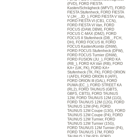
(FVD), FORD FIESTA
Kasten/Schrägheck (WFVT), FORD
FIESTA Stufenheck, FORD FIESTA
V (JH_, JD_), FORD FIESTA V Van,
FORD FIESTA VI (CB1, CCN),
FORD FIESTA VI Van, FORD
FOCUS (DAW, DBW), FORD
FOCUS C-MAX (DM2), FORD
FOCUS II Stufenheck (DB_, FCH,
DH), FORD FOCUS III, FORD
FOCUS Kasten/Kombi (DNW),
FORD FOCUS Stufenheck (DFW),
FORD FOCUS Turnier (DNW),
FORD FUSION (JU_), FORD KA
(RB_), FORD KA Van (RB), FORD
KA+ (UK, FK), FORD KA+
Stufenheck (TK, FK), FORD ORION
I (AFD), FORD ORION II (AFF),
FORD ORION III (GAL), FORD
PUMA (EC_), FORD STREET KA
(RL2), FORD TAUNUS (GBTS,
GBFS, CBTS), FORD TAUNUS
12M, FORD TAUNUS 12M (11G),
FORD TAUNUS 12M (12G), FORD
TAUNUS 12M (P4), FORD
TAUNUS 12M Coupe (13G), FORD
TAUNUS 12M Coupe (P4), FORD
TAUNUS 12M Turnier, FORD
TAUNUS 12M Turnier (15G),
FORD TAUNUS 12M Turnier (P4),
FORD TAUNUS 17M, FORD
TAUNUS 17M (P3), FORD