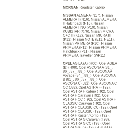
MORGAN
Roadster Kabrió
NISSAN
ALMERA (N17), Nissan
ALMERA II (N16), Nissan ALMERA
II Hatchback (N16), Nissan
ALMERA TINO (V10), Nissan
KUBISTAR (X76), Nissan MICRA
C+C III (K12), Nissan MICRA III
(K12), Nissan NOTE (E11, NE11),
Nissan PRIMERA (P10), Nissan
PRIMERA (P11), Nissan PRIMERA
Hatchback (P11), Nissan
PRIMERA Traveller (WP11)
OPEL
AGILA (A) (H00), Opel AGILA
(B) (H08), Opel ASCONA A (81_,
86_, 87_, 88_), Opel ASCONA A
Voyage (84_, 89_), Opel ASCONA
B (81_, 86_, 87_, 88_), Opel
ASCONA C (J82), Opel ASCONA C
CC (J82), Opel ASTRA F (T92),
Opel ASTRA F Kabrió (T92), Opel
ASTRA F Caravan (T92), Opel
ASTRA F CC (T92), Opel ASTRA F
CLASSIC Caravan (T92), Opel
ASTRA F CLASSIC CC (T92), Opel
ASTRA F CLASSIC (T92), Opel
ASTRA F Kasten/Kombi (T92),
Opel ASTRA G Caravan (T98),
Opel ASTRA G CC (T98), Opel
ASTRA G Kupé (T98), ASTRA G