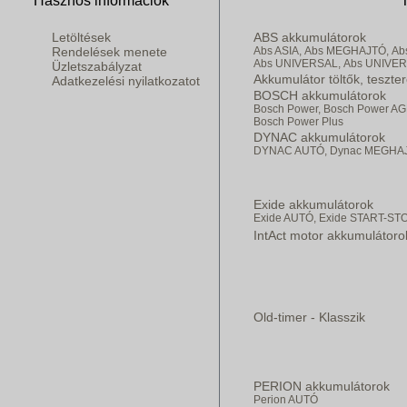
Hasznos információk
Letöltések
ABS akkumulátorok
Rendelések menete
Abs ASIA,
Abs MEGHAJTÓ,
Ab
Abs UNIVERSAL,
Abs UNIVE
Üzletszabályzat
Akkumulátor töltők, teszte
Adatkezelési nyilatkozatot
BOSCH akkumulátorok
Bosch Power,
Bosch Power AG
Bosch Power Plus
DYNAC akkumulátorok
DYNAC AUTÓ,
Dynac MEGHA
Exide akkumulátorok
Exide AUTÓ,
Exide START-ST
IntAct motor akkumulátoro
Old-timer - Klasszik
PERION akkumulátorok
Perion AUTÓ