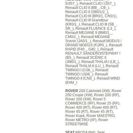
5/357_), Renault CLIO I (S57_),
Renault CLIO II (BB_, CB_),
Renault CLIO II (SB0/1/2_),
Renault CLIO III (BR0/1, CR0/1),
Renault CLIO III Grandtour
(KR0/1_), Renault CLIO III (SB_,
SR_), Renault FLUENCE (L3_),
Renault MEGANE II (BM0/1_,
CM0/1_), Renault MEGANE
Scenic (JA0/1_), Renault MODUS /
GRAND MODUS (F/JP0_), Renault
RAPID (F40_, G40_), Renault
RENAULT SANDERO/STEPWAY I
(BS_), Renault SCÉNIC II
(JM0/1_), Renault THALIA I (LB_),
Renault THALIA II (LU_), Renault
TWINGO I (C06_), Renault
TWINGO I (S06_), Renault
TWINGO II (CN0_). Renault WIND
(E4M_)
ROVER
200 Cabriolet (XW), Rover
200 Coupe (XW), Rover 200 (RF),
Rover 200 (XW), Rover 5
COMMERCE (RF), Rover 25 (RF),
Rover 400 (RT), Rover 400 (RT),
Rover 45 (RT), Rover 45 (RT),
Rover Kupé, Rover MAESTRO,
Rover METRO (XF), Rover
STREETWISE
SEAT
AROSA (6H), Seat