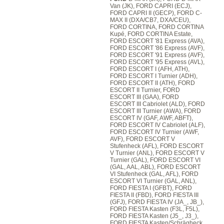
Van (JK), FORD CAPRI (ECJ),
FORD CAPRI II (GECP), FORD C-
MAX II (DXA/CB7, DXA/CEU),
FORD CORTINA, FORD CORTINA
Kupé, FORD CORTINA Estate,
FORD ESCORT '81 Express (AVA),
FORD ESCORT '86 Express (AVF),
FORD ESCORT '91 Express (AVF),
FORD ESCORT '95 Express (AVL),
FORD ESCORT I (AFH, ATH),
FORD ESCORT I Turnier (ADH),
FORD ESCORT II (ATH), FORD
ESCORT II Turnier, FORD
ESCORT III (GAA), FORD
ESCORT III Cabriolet (ALD), FORD
ESCORT III Turnier (AWA), FORD
ESCORT IV (GAF, AWF, ABFT),
FORD ESCORT IV Cabriolet (ALF),
FORD ESCORT IV Turnier (AWF,
AVF), FORD ESCORT V
Stufenheck (AFL), FORD ESCORT
V Turnier (ANL), FORD ESCORT V
Turnier (GAL), FORD ESCORT VI
(GAL, AAL, ABL), FORD ESCORT
VI Stufenheck (GAL, AFL), FORD
ESCORT VI Turnier (GAL, ANL),
FORD FIESTA I (GFBT), FORD
FIESTA II (FBD), FORD FIESTA III
(GFJ), FORD FIESTA IV (JA_, JB_),
FORD FIESTA Kasten (F3L, F5L),
FORD FIESTA Kasten (J5_, J3_),
FORD FIESTA Kasten/Schrägheck