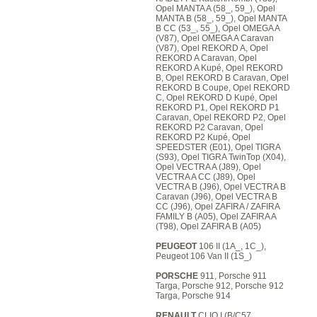
Opel MANTA A (58_, 59_), Opel
MANTA B (58_, 59_), Opel MANTA
B CC (53_, 55_), Opel OMEGA A
(V87), Opel OMEGA A Caravan
(V87), Opel REKORD A, Opel
REKORD A Caravan, Opel
REKORD A Kupé, Opel REKORD
B, Opel REKORD B Caravan, Opel
REKORD B Coupe, Opel REKORD
C, Opel REKORD D Kupé, Opel
REKORD P1, Opel REKORD P1
Caravan, Opel REKORD P2, Opel
REKORD P2 Caravan, Opel
REKORD P2 Kupé, Opel
SPEEDSTER (E01), Opel TIGRA
(S93), Opel TIGRA TwinTop (X04),
Opel VECTRA A (J89), Opel
VECTRA A CC (J89), Opel
VECTRA B (J96), Opel VECTRA B
Caravan (J96), Opel VECTRA B
CC (J96), Opel ZAFIRA / ZAFIRA
FAMILY B (A05), Opel ZAFIRA A
(T98), Opel ZAFIRA B (A05)
PEUGEOT
106 II (1A_, 1C_),
Peugeot 106 Van II (1S_)
PORSCHE
911, Porsche 911
Targa, Porsche 912, Porsche 912
Targa, Porsche 914
RENAULT
CLIO I (B/C57_,