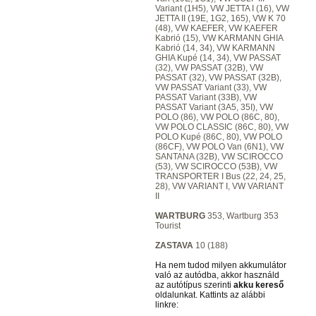
Variant (1H5), VW JETTA I (16), VW
JETTA II (19E, 1G2, 165), VW K 70
(48), VW KAEFER, VW KAEFER
Kabrió (15), VW KARMANN GHIA
Kabrió (14, 34), VW KARMANN
GHIA Kupé (14, 34), VW PASSAT
(32), VW PASSAT (32B), VW
PASSAT (32), VW PASSAT (32B),
VW PASSAT Variant (33), VW
PASSAT Variant (33B), VW
PASSAT Variant (3A5, 35I), VW
POLO (86), VW POLO (86C, 80),
VW POLO CLASSIC (86C, 80), VW
POLO Kupé (86C, 80), VW POLO
(86CF), VW POLO Van (6N1), VW
SANTANA (32B), VW SCIROCCO
(53), VW SCIROCCO (53B), VW
TRANSPORTER I Bus (22, 24, 25,
28), VW VARIANT I, VW VARIANT
II
WARTBURG
353, Wartburg 353
Tourist
ZASTAVA
10 (188)
Ha nem tudod milyen akkumulátor
való az autódba, akkor használd
az autótípus szerinti
akku kereső
oldalunkat. Kattints az alábbi
linkre: