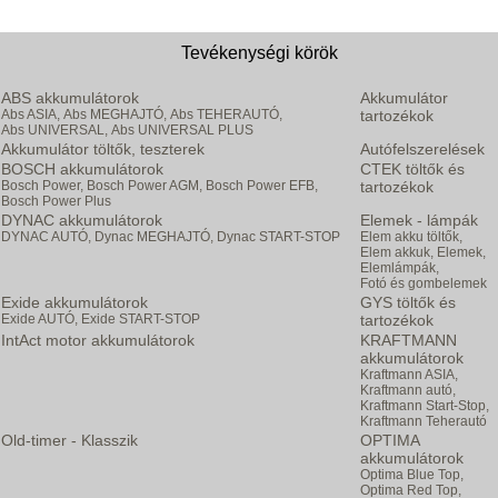
Tevékenységi körök
ABS akkumulátorok
Akkumulátor
Abs ASIA,
Abs MEGHAJTÓ,
Abs TEHERAUTÓ,
tartozékok
Abs UNIVERSAL,
Abs UNIVERSAL PLUS
Akkumulátor töltők, teszterek
Autófelszerelések
BOSCH akkumulátorok
CTEK töltők és
Bosch Power,
Bosch Power AGM,
Bosch Power EFB,
tartozékok
Bosch Power Plus
DYNAC akkumulátorok
Elemek - lámpák
DYNAC AUTÓ,
Dynac MEGHAJTÓ,
Dynac START-STOP
Elem akku töltők,
Elem akkuk,
Elemek,
Elemlámpák,
Fotó és gombelemek
Exide akkumulátorok
GYS töltők és
Exide AUTÓ,
Exide START-STOP
tartozékok
IntAct motor akkumulátorok
KRAFTMANN
akkumulátorok
Kraftmann ASIA,
Kraftmann autó,
Kraftmann Start-Stop,
Kraftmann Teherautó
Old-timer - Klasszik
OPTIMA
akkumulátorok
Optima Blue Top,
Optima Red Top,