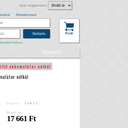
Árak megjelenítése:
sztráció
Elfelejtett jelszó
aradjak belépve
Kapcsolat
öltő akkumulátor nélkül
mulátor nélkül
Gyártó:
VARTA
Bruttó ár
17 661 Ft