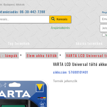
ek: Budapest, Miskolc
ktanácsadás:
06-30-442-7288
Regi
Árajánlatkérés
M
Top termékek
Akciós termékek
>
>
k - lámpák
Elem akku töltők
VARTA LCD Universal t
VARTA LCD Universal töltő akku
cikkszám: 57688101401
Termék jellemzők