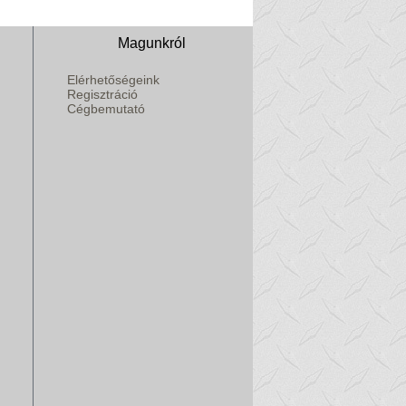
Magunkról
Elérhetőségeink
Regisztráció
Cégbemutató