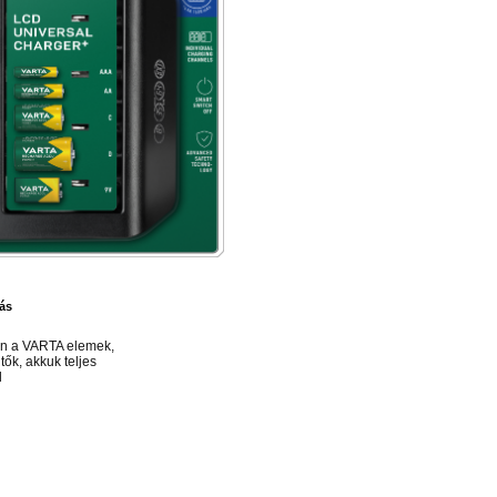
ás
n a VARTA elemek,
tők, akkuk teljes
l