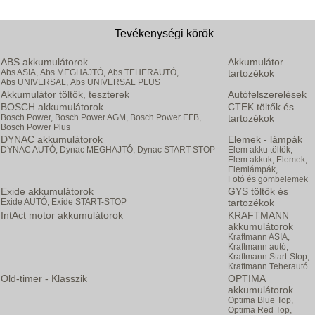
Tevékenységi körök
ABS akkumulátorok
Akkumulátor
Abs ASIA,
Abs MEGHAJTÓ,
Abs TEHERAUTÓ,
tartozékok
Abs UNIVERSAL,
Abs UNIVERSAL PLUS
Akkumulátor töltők, teszterek
Autófelszerelések
BOSCH akkumulátorok
CTEK töltők és
Bosch Power,
Bosch Power AGM,
Bosch Power EFB,
tartozékok
Bosch Power Plus
DYNAC akkumulátorok
Elemek - lámpák
DYNAC AUTÓ,
Dynac MEGHAJTÓ,
Dynac START-STOP
Elem akku töltők,
Elem akkuk,
Elemek,
Elemlámpák,
Fotó és gombelemek
Exide akkumulátorok
GYS töltők és
Exide AUTÓ,
Exide START-STOP
tartozékok
IntAct motor akkumulátorok
KRAFTMANN
akkumulátorok
Kraftmann ASIA,
Kraftmann autó,
Kraftmann Start-Stop,
Kraftmann Teherautó
Old-timer - Klasszik
OPTIMA
akkumulátorok
Optima Blue Top,
Optima Red Top,