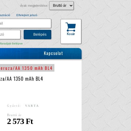
Árak megjelenítése:
sztráció
Elfelejtett jelszó
aradjak belépve
Kapcsolat
ceruza/AA 1350 mAh BL4
uza/AA 1350 mAh BL4
Gyártó:
VARTA
Bruttó ár
2 573 Ft