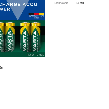
Technológia
Ni-MH
ás