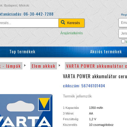
ek: Budapest, Miskolc
ktanácsadás:
06-30-442-7288
Regi
Árajánlatkérés
M
Top termékek
Akciós termékek
>
>
k - lámpák
Elem akkuk
VARTA POWER akkumulátor 
VARTA POWER akkumulátor cer
cikkszám: 56746101404
Termék jellemzők
1 Kapacitás
1350 mAh
3 Méret
AA
Feszültség
1,2 V
Kiszerelés
10 csomag/doboz