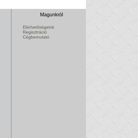
Magunkról
Elérhetőségeink
Regisztráció
Cégbemutató