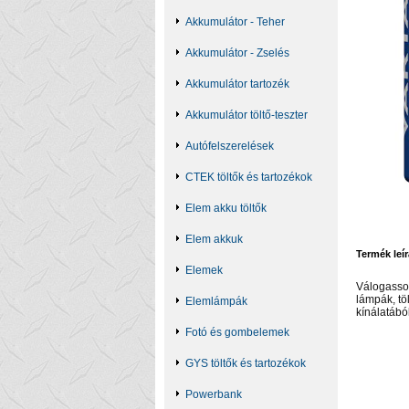
Akkumulátor - Teher
Akkumulátor - Zselés
Akkumulátor tartozék
Akkumulátor töltő-teszter
Autófelszerelések
CTEK töltők és tartozékok
Elem akku töltők
Elem akkuk
Termék leír
Elemek
Válogasso
lámpák, töl
Elemlámpák
kínálatábó
Fotó és gombelemek
GYS töltők és tartozékok
Powerbank