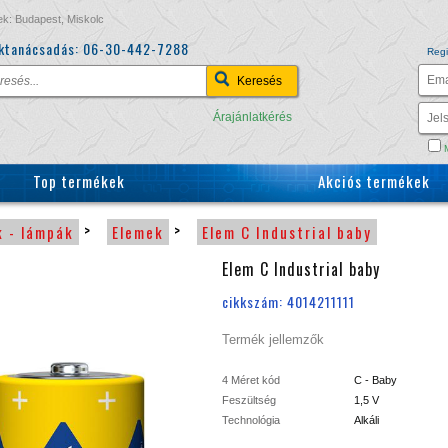
ek: Budapest, Miskolc
ktanácsadás:
06-30-442-7288
Regi
Árajánlatkérés
M
Top termékek
Akciós termékek
>
>
k - lámpák
Elemek
Elem C Industrial baby
Elem C Industrial baby
cikkszám: 4014211111
Termék jellemzők
4 Méret kód
C - Baby
Feszültség
1,5 V
Technológia
Alkáli