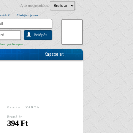
Árak megjelenítése:
sztráció
Elfelejtett jelszó
aradjak belépve
Kapcsolat
Gyártó:
VARTA
Bruttó ár
394 Ft