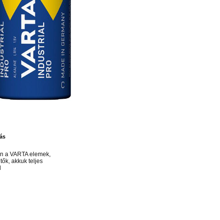
ás
n a VARTA elemek,
tők, akkuk teljes
l