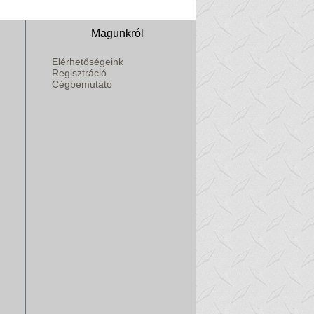
Magunkról
Elérhetőségeink
Regisztráció
Cégbemutató