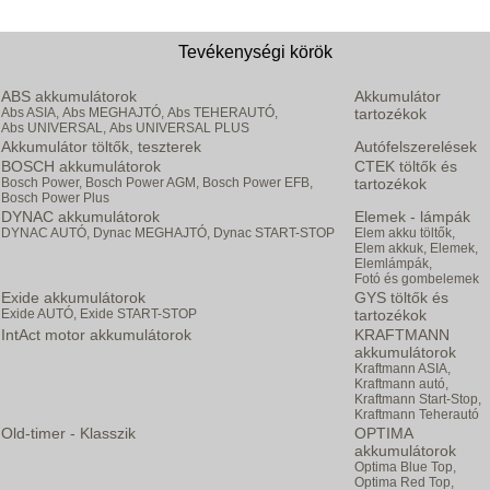
Tevékenységi körök
ABS akkumulátorok
Akkumulátor
Abs ASIA,
Abs MEGHAJTÓ,
Abs TEHERAUTÓ,
tartozékok
Abs UNIVERSAL,
Abs UNIVERSAL PLUS
Akkumulátor töltők, teszterek
Autófelszerelések
BOSCH akkumulátorok
CTEK töltők és
Bosch Power,
Bosch Power AGM,
Bosch Power EFB,
tartozékok
Bosch Power Plus
DYNAC akkumulátorok
Elemek - lámpák
DYNAC AUTÓ,
Dynac MEGHAJTÓ,
Dynac START-STOP
Elem akku töltők,
Elem akkuk,
Elemek,
Elemlámpák,
Fotó és gombelemek
Exide akkumulátorok
GYS töltők és
Exide AUTÓ,
Exide START-STOP
tartozékok
IntAct motor akkumulátorok
KRAFTMANN
akkumulátorok
Kraftmann ASIA,
Kraftmann autó,
Kraftmann Start-Stop,
Kraftmann Teherautó
Old-timer - Klasszik
OPTIMA
akkumulátorok
Optima Blue Top,
Optima Red Top,